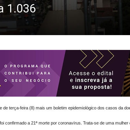
a 1.036
 de terça-feira (8) mais um boletim epidemiológico dos casos da do
foi confirmado a 21ª morte por coronavírus. Trata-se de uma mulher 