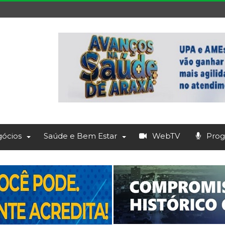
ócios
Saúde e Bem Estar
WebTV
Prog.