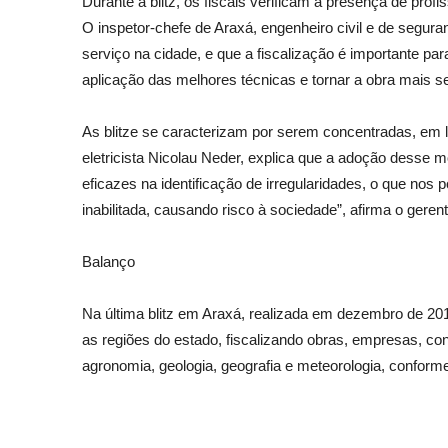
Durante a blitz, os fiscais verificam a presença de pro
O inspetor-chefe de Araxá, engenheiro civil e de segur
serviço na cidade, e que a fiscalização é importante 
aplicação das melhores técnicas e tornar a obra mais se
As blitze se caracterizam por serem concentradas, em 
eletricista Nicolau Neder, explica que a adoção desse m
eficazes na identificação de irregularidades, o que nos
inabilitada, causando risco à sociedade”, afirma o gerent
Balanço
Na última blitz em Araxá, realizada em dezembro de 201
as regiões do estado, fiscalizando obras, empresas, cont
agronomia, geologia, geografia e meteorologia, conforme