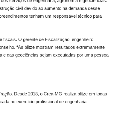
T) dos serviços de engenharia, agronomia e geociências.
onstrução civil devido ao aumento na demanda desse
 empreendimentos tenham um responsável técnico para
fiscais. O gerente de Fiscalização, engenheiro
 Conselho. “As blitze mostram resultados extremamente
nomia e das geociências sejam executadas por uma pessoa
nfração. Desde 2018, o Crea-MG realiza blitze em todas
ocada no exercício profissional de engenharia,