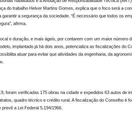
fissionais habilitados e a Anotação de Responsabilidade Técnica (AR
ança do trabalho Helver Martins Gomes, explica que o foco será a c
para garantir a segurança da sociedade. “É necessário que todos os
gura”, afirma.
local e duração, e mais ágeis, por contarem com um maior número de 
odelo, implantado já há dois anos, potencializa as fiscalizações do
 possibilita atuar para evitar que atividades da engenharia, da agro
e.
9, foram verificadas 175 obras na cidade e expedidos 63 autos de i
ratos, quadro técnico e crédito rural. A fiscalização do Conselho é f
 prevê a Lei Federal 5.194/1966.