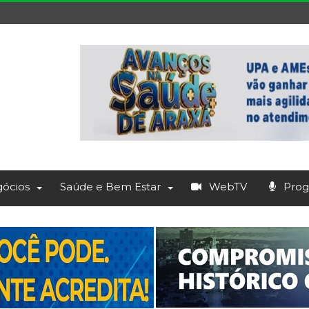
ócios
Saúde e Bem Estar
WebTV
Prog.