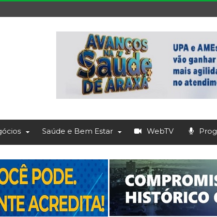
ócios
Saúde e Bem Estar
WebTV
Prog.