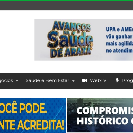
ócios
Saúde e Bem Estar
WebTV
Prog.