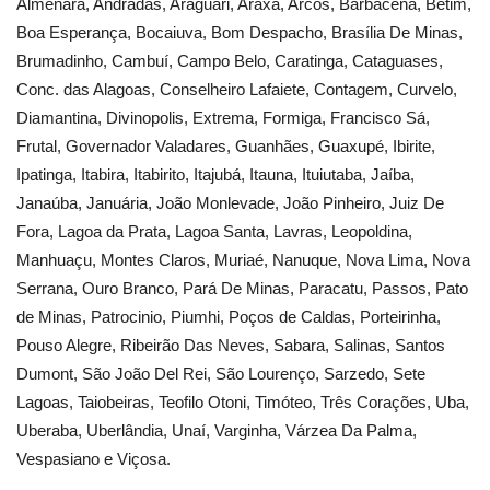
Almenara, Andradas, Araguari, Araxa, Arcos, Barbacena, Betim,
Boa Esperança, Bocaiuva, Bom Despacho, Brasília De Minas,
Brumadinho, Cambuí, Campo Belo, Caratinga, Cataguases,
Conc. das Alagoas, Conselheiro Lafaiete, Contagem, Curvelo,
Diamantina, Divinopolis, Extrema, Formiga, Francisco Sá,
Frutal, Governador Valadares, Guanhães, Guaxupé, Ibirite,
Ipatinga, Itabira, Itabirito, Itajubá, Itauna, Ituiutaba, Jaíba,
Janaúba, Januária, João Monlevade, João Pinheiro, Juiz De
Fora, Lagoa da Prata, Lagoa Santa, Lavras, Leopoldina,
Manhuaçu, Montes Claros, Muriaé, Nanuque, Nova Lima, Nova
Serrana, Ouro Branco, Pará De Minas, Paracatu, Passos, Pato
de Minas, Patrocinio, Piumhi, Poços de Caldas, Porteirinha,
Pouso Alegre, Ribeirão Das Neves, Sabara, Salinas, Santos
Dumont, São João Del Rei, São Lourenço, Sarzedo, Sete
Lagoas, Taiobeiras, Teofilo Otoni, Timóteo, Três Corações, Uba,
Uberaba, Uberlândia, Unaí, Varginha, Várzea Da Palma,
Vespasiano e Viçosa.