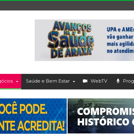
ócios
Saúde e Bem Estar
WebTV
Prog.