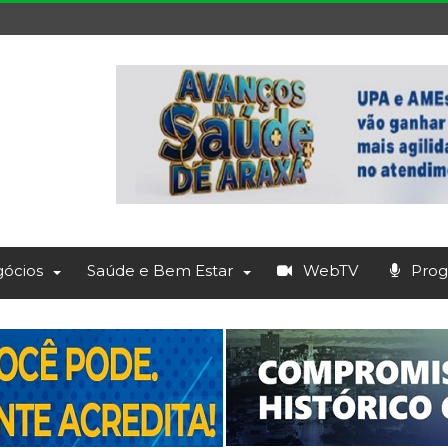
ócios
Saúde e Bem Estar
WebTV
Prog.