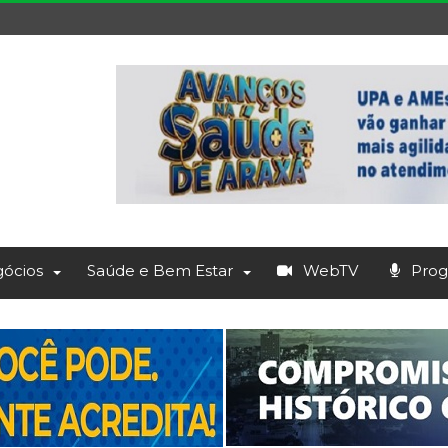
ócios
Saúde e Bem Estar
WebTV
Prog.