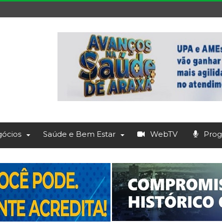
ócios
Saúde e Bem Estar
WebTV
Prog.