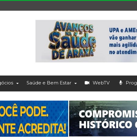
ócios
Saúde e Bem Estar
WebTV
Prog.