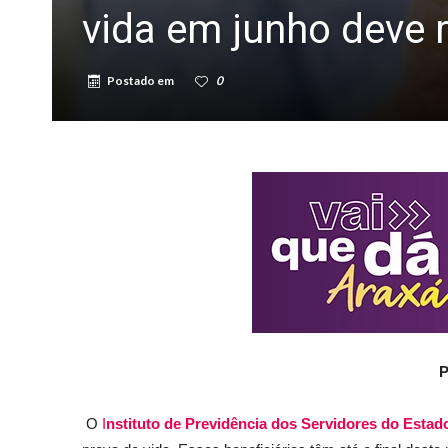
vida em junho deve r
Postado em
0
P
O
I
nstituto de Previdência dos Servidores do Estad