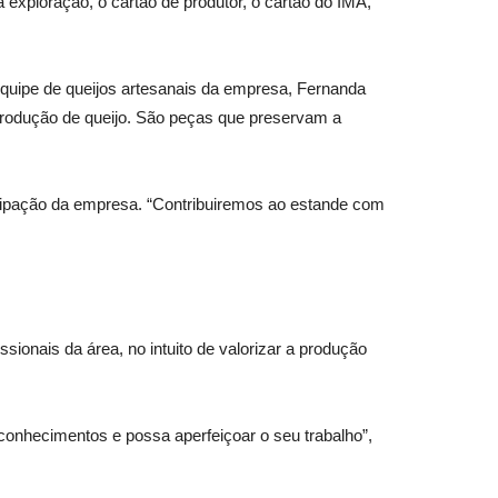
exploração, o cartão de produtor, o cartão do IMA,
equipe de queijos artesanais da empresa, Fernanda
produção de queijo. São peças que preservam a
icipação da empresa. “Contribuiremos ao estande com
sionais da área, no intuito de valorizar a produção
 conhecimentos e possa aperfeiçoar o seu trabalho”,