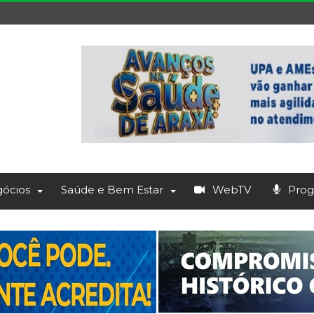
ócios
Saúde e Bem Estar
WebTV
Prog.