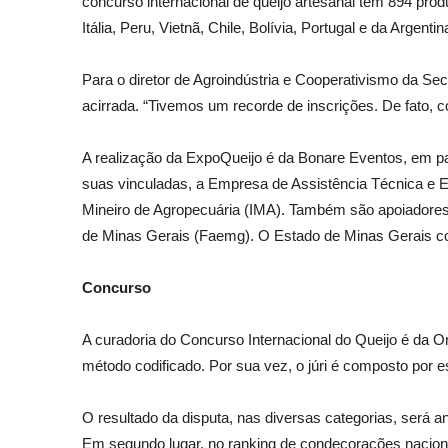
concurso internacional de queijo artesanal tem 894 prod
Itália, Peru, Vietnã, Chile, Bolívia, Portugal e da Argentin
Para o diretor de Agroindústria e Cooperativismo da Se
acirrada. “Tivemos um recorde de inscrições. De fato,
A realização da ExpoQueijo é da Bonare Eventos, em pa
suas vinculadas, a Empresa de Assistência Técnica e 
Mineiro de Agropecuária (IMA). Também são apoiadores 
de Minas Gerais (Faemg). O Estado de Minas Gerais cola
Concurso
A curadoria do Concurso Internacional do Queijo é da O
método codificado. Por sua vez, o júri é composto por esp
O resultado da disputa, nas diversas categorias, será 
Em segundo lugar, no ranking de condecorações nacionai