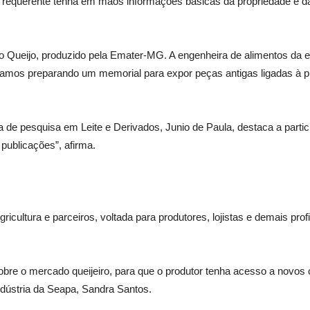
 requerente tenha em mãos informações básicas da propriedade e da 
o Queijo, produzido pela Emater-MG. A engenheira de alimentos da 
tamos preparando um memorial para expor peças antigas ligadas à 
de pesquisa em Leite e Derivados, Junio de Paula, destaca a part
 publicações”, afirma.
ultura e parceiros, voltada para produtores, lojistas e demais profis
sobre o mercado queijeiro, para que o produtor tenha acesso a novos
ndústria da Seapa, Sandra Santos.