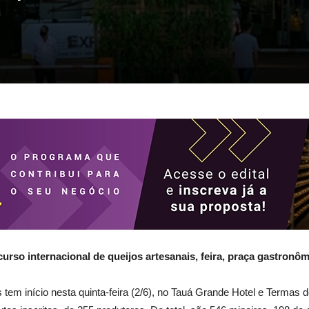
curso internacional de queijos artesanais, feira, praça gastronô
tem início nesta quinta-feira (2/6), no Tauá Grande Hotel e Termas d