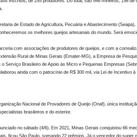
utos inscritos, de 255 produtores. Do total, são 546 mineiros, 198 d
a.
cretaria de Estado de Agricultura, Pecuária e Abastecimento (Seapa),
 conheceremos os melhores queijos artesanais do mundo. Será emocio
rceria com associações de produtores de queijos, e com a correali
Extensão Rural de Minas Gerais (Emater-MG), a Empresa de Pesquisa
o Serviço Brasileiro de Apoio às Micro e Pequenas Empresas (Sebra
borou ainda com o patrocínio de R$ 300 mil, via Lei de Incentivo à 
rganização Nacional de Provadores de Queijo (Onaf), única instituiç
ecialistas brasileiros e do exterior.
anunciado no sábado (4/6). Em 2021, Minas Gerais conquistou 66 med
s, ficou São Paulo, somando 22 prêmios. Já o vencedor do super ouro