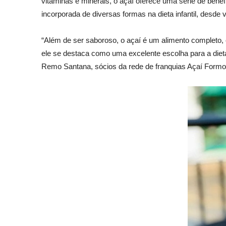
vitaminas e minerais, o açaí oferece uma série de benef
incorporada de diversas formas na dieta infantil, desde
“Além de ser saboroso, o açaí é um alimento completo, 
ele se destaca como uma excelente escolha para a dieta
Remo Santana, sócios da rede de franquias Açaí Formos