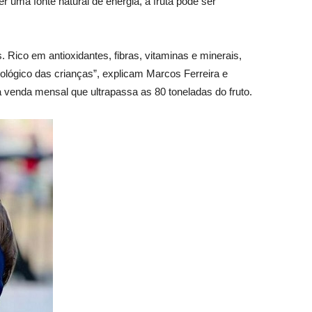
 uma fonte natural de energia, a fruta pode ser
 Rico em antioxidantes, fibras, vitaminas e minerais,
nológico das crianças”, explicam Marcos Ferreira e
venda mensal que ultrapassa as 80 toneladas do fruto.