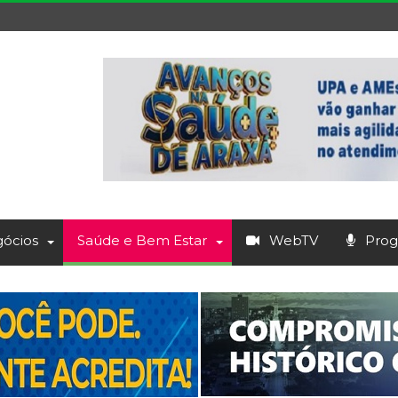
ócios
Saúde e Bem Estar
WebTV
Prog.