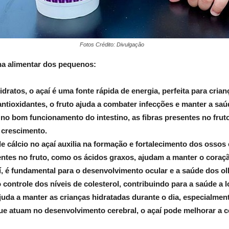
Fotos Crédito: Divulgação
ina alimentar dos pequenos:
atos, o açaí é uma fonte rápida de energia, perfeita para crianç
antioxidantes, o fruto ajuda a combater infecções e manter a saú
no bom funcionamento do intestino, as fibras presentes no fruto
e crescimento.
 cálcio no açaí auxilia na formação e fortalecimento dos ossos 
ntes no fruto, como os ácidos graxos, ajudam a manter o coraç
í, é fundamental para o desenvolvimento ocular e a saúde dos ol
o controle dos níveis de colesterol, contribuindo para a saúde a 
ajuda a manter as crianças hidratadas durante o dia, especialme
e atuam no desenvolvimento cerebral, o açaí pode melhorar a 