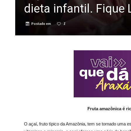
dieta infantil. Fique
Postado em
1
Fruta amazônica é ri
O açaí, fruto típico da Amazônia, tem se tornado uma e