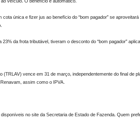
ao veículo. O benefício é automático.
em cota única e fizer jus ao benefício do “bom pagador” se aproveita
.
a 23% da frota tributável, tiveram o desconto do “bom pagador” aplic
o (TRLAV) vence em 31 de março, independentemente do final de pla
o Renavam, assim como o IPVA.
 disponíveis no site da Secretaria de Estado de Fazenda. Quem prefe