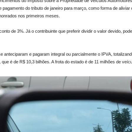
encimentos do Imposto sobre a Propriedade de Veículos Automotore
de pagamento do tributo de janeiro para março, como forma de alivia
honrados nos primeiros meses.
onto de 3%. Já o contribuinte que preferir dividir o valor devido, po
 se anteciparam e pagaram integral ou parcialmente o IPVA, totalizand
ue é de R$ 10,3 bilhões. A frota do estado é de 11 milhões de veícu