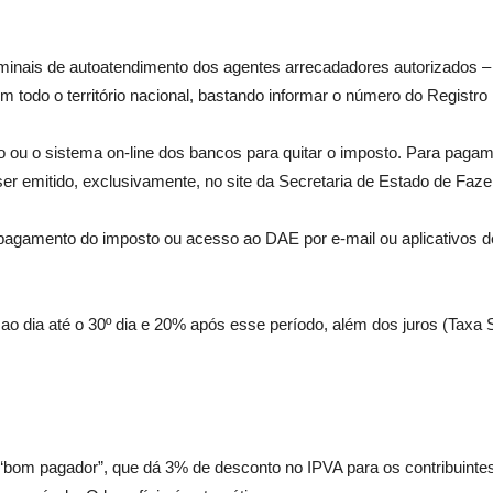
inais de autoatendimento dos agentes arrecadadores autorizados – B
em todo o território nacional, bastando informar o número do Regist
rio ou o sistema on-line dos bancos para quitar o imposto. Para paga
r emitido, exclusivamente, no site da Secretaria de Estado de Faz
agamento do imposto ou acesso ao DAE por e-mail ou aplicativos de
o dia até o 30º dia e 20% após esse período, além dos juros (Taxa 
 “bom pagador”, que dá 3% de desconto no IPVA para os contribuinte