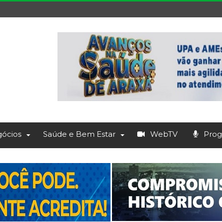
ócios
Saúde e Bem Estar
WebTV
Prog.