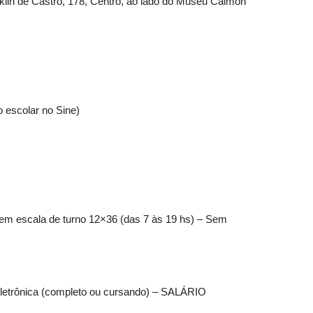
nklin de Castro, 178, Centro, ao lado do Museu Calmon
o escolar no Sine)
r em escala de turno 12×36 (das 7 às 19 hs) – Sem
oeletrônica (completo ou cursando) – SALÁRIO