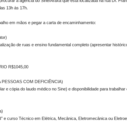
rocurar a agência do Sine/Araxá que está localizada na rua Dr. Fra
das 13h às 17h.
abalho em mãos e pegar a carta de encaminhamento:
tor)
alização de ruas e ensino fundamental completo (apresentar históric
LÁRIO R$1045,00
PARA PESSOAS COM DEFICIÊNCIA)
lar e cópia do laudo médico no Sine) e disponibilidade para trabalha
a)
B” e curso Técnico em Elétrica, Mecânica, Eletromecânica ou Eletr