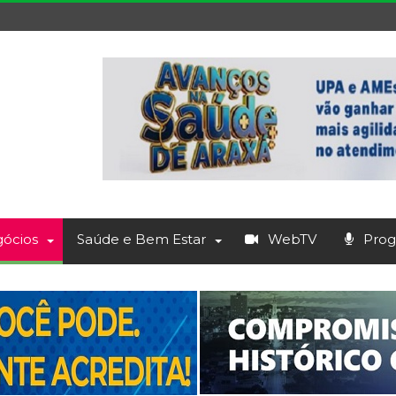
ócios
Saúde e Bem Estar
WebTV
Prog.