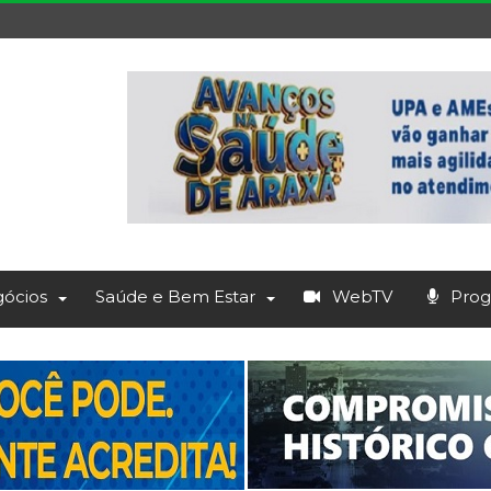
ócios
Saúde e Bem Estar
WebTV
Prog.