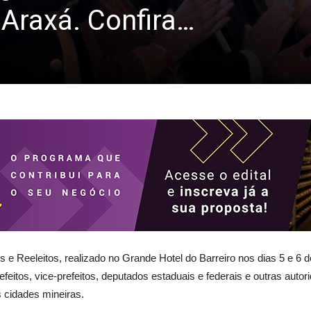
 Araxá. Confira…
s e Reeleitos, realizado no Grande Hotel do Barreiro nos dias 5 e 
feitos, vice-prefeitos, deputados estaduais e federais e outras autor
 cidades mineiras.