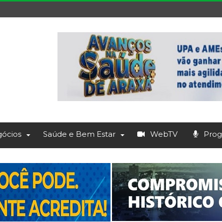
ócios
Saúde e Bem Estar
WebTV
Prog.