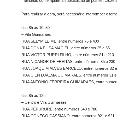
melhorias contemplam a substituição de postes, cruzetas
Para realizar a obra, será necessário interromper o forn
das 8h às 10h30
– Vila Guimarães
RUA SELYM LEIME, entre números 76 e 499
RUA DONA ELISA MACIEL, entre números 35 e 65
RUA VICTOR PURRI FILHO, entre números 81 e 210
RUA NICANOR DE FREITAS, entre números 85 e 230
RUA JOAQUIM ALVES BARCELO, entre números 32 e
RUA CIEN DJALMA GUIMARAES, entre números 31 e
RUA ANTONIO FERREIRA GUIMARAES, entre número
das 8h às 12h
– Centro e Vila Guimarães
RUA PEPURURE, entre números 540 e 780
RUA CONEGO CASSIANO, entre números 921 e 921