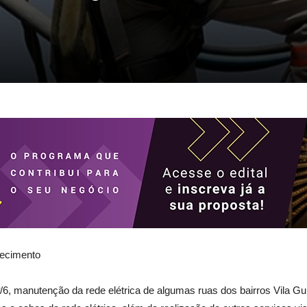
rnecimento
1º/6, manutenção da rede elétrica de algumas ruas dos bairros Vila 