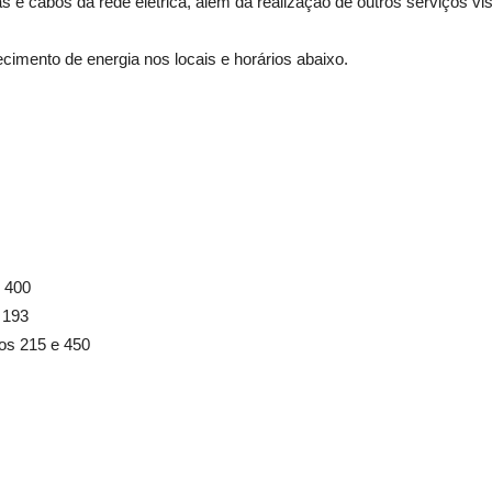
 e cabos da rede elétrica, além da realização de outros serviços vis
ecimento de energia nos locais e horários abaixo.
 400
 193
s 215 e 450