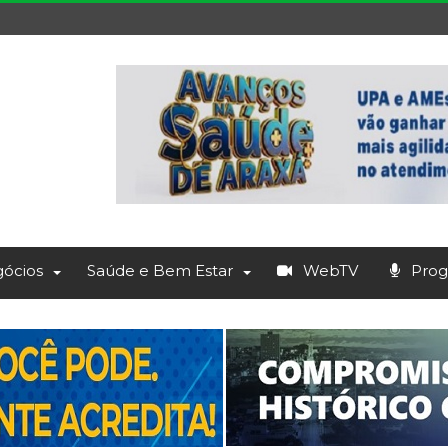
ócios
Saúde e Bem Estar
WebTV
Prog.