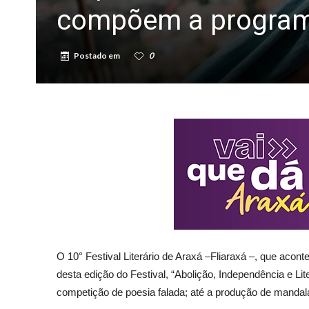
compõem a programa
Postado em
0
O 10° Festival Literário de Araxá –Fliaraxá –, que acon
desta edição do Festival, “Abolição, Independência e L
competição de poesia falada; até a produção de mandalas