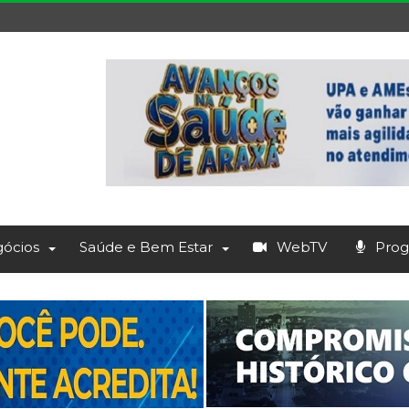
ócios
Saúde e Bem Estar
WebTV
Prog.