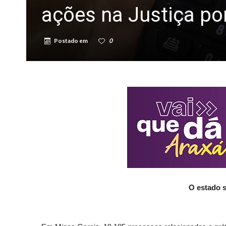
ações na Justiça po
Postado em
0
O estado s