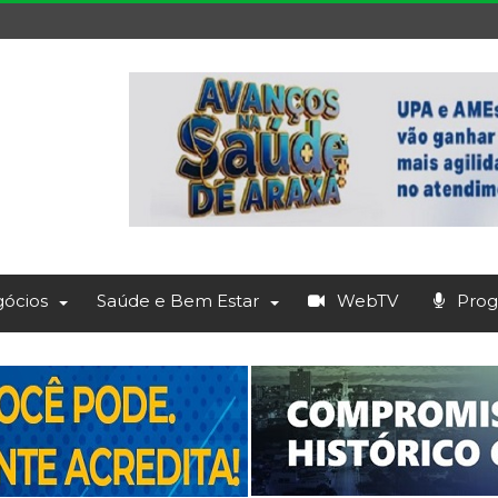
ócios
Saúde e Bem Estar
WebTV
Prog.