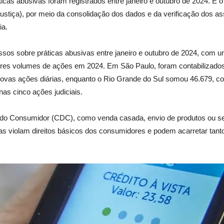
cas abusivas foram registrados entre janeiro e outubro de 2024. É 
ustiça), por meio da consolidação dos dados e da verificação dos a
ia.
ssos sobre práticas abusivas entre janeiro e outubro de 2024, com 
res volumes de ações em 2024. Em São Paulo, foram contabilizados 
ovas ações diárias, enquanto o Rio Grande do Sul somou 46.679, co
s cinco ações judiciais.
do Consumidor (CDC), como venda casada, envio de produtos ou servi
tas violam direitos básicos dos consumidores e podem acarretar tan