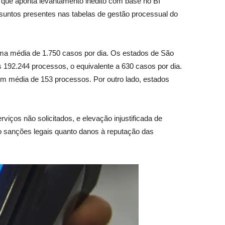
o que aponta levantamento inédito com base no BI
ssuntos presentes nas tabelas de gestão processual do
uma média de 1.750 casos por dia. Os estados de São
192.244 processos, o equivalente a 630 casos por dia.
m média de 153 processos. Por outro lado, estados
ços não solicitados, e elevação injustificada de
to sanções legais quanto danos à reputação das