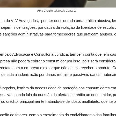
Foto Credito: Marcello Casal Jr
 do VLV Advogados, “por ser considerada uma prática abusiva, leva 
 sejam: indenizações, por causa da violação da liberdade de escola q
vê sanções administrativas para fornecedores que praticam abusos, 
io Advocacia e Consultoria Jurídica, também conta que, em casos 
mpresa não poderá cobrar o consumidor por isso, pois será consider
contato com a empresa e expor que não deseja receber o produto. Ca
ndenada a indenização por danos morais e possíveis danos materiais
dvogados, lembra da necessidade de proteção aos consumidores em 
lva quando fala da questão da oferta de crédito ao consumidor, publ
 ou crédito, principalmente tratando-se de idoso, analfabeto, doente 
ção de fatores, como o crescimento do endividamento das famílias,