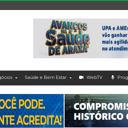
ócios
Saúde e Bem Estar
WebTV
Prog.