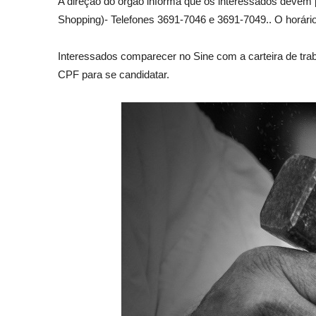
A direção do órgão informa que os interessados devem 
Shopping)- Telefones 3691-7046 e 3691-7049.. O horári
Interessados comparecer no Sine com a carteira de tr
CPF para se candidatar.