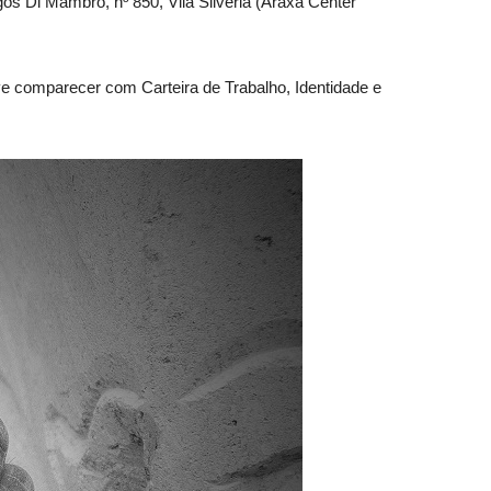
s Di Mambro, nº 850, Vila Silvéria (Araxá Center
e comparecer com Carteira de Trabalho, Identidade e