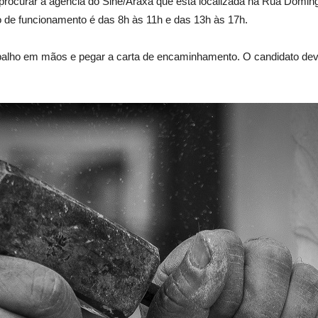
procurar a agência do Sine/Araxá que está localizada na Rua Domingo
o de funcionamento é das 8h às 11h e das 13h às 17h.
abalho em mãos e pegar a carta de encaminhamento. O candidato dev