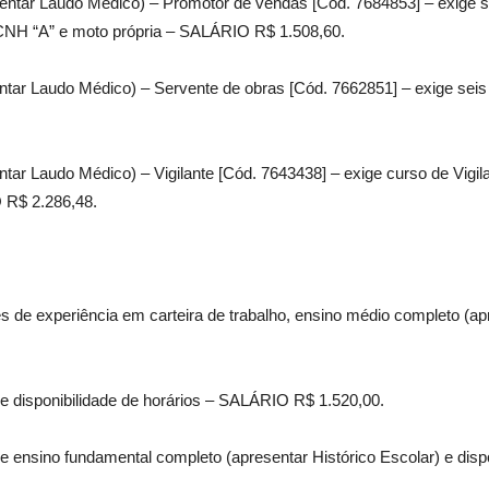
entar Laudo Médico) – Promotor de vendas [Cód. 7684853] – exige se
 CNH “A” e moto própria – SALÁRIO R$ 1.508,60.
ntar Laudo Médico) – Servente de obras [Cód. 7662851] – exige seis
ar Laudo Médico) – Vigilante [Cód. 7643438] – exige curso de Vigilan
 R$ 2.286,48.
de experiência em carteira de trabalho, ensino médio completo (apre
e disponibilidade de horários – SALÁRIO R$ 1.520,00.
e ensino fundamental completo (apresentar Histórico Escolar) e dis