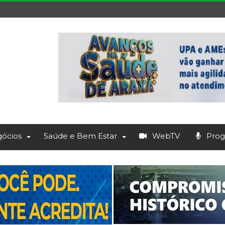
ócios
Saúde e Bem Estar
WebTV
Prog.