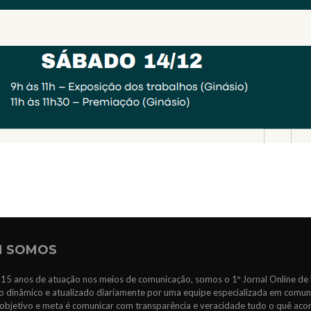
 SOMOS
15 anos de atuação nos meios de comunicação, somos o 1º Jornal Online de 
 dinâmico e atualizado diariamente por uma equipe especializada em comun
objetivo e meta é comunicar com transparência e veracidade tudo o quê ac