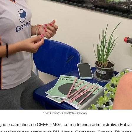
Foto Crédito: Cefet/Divulgação
roteção e caminhos no CEFET-MG”, com a técnica administrativa Fab