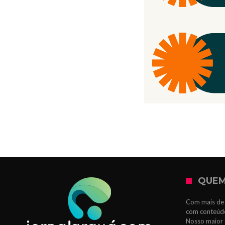
QUEM
Com mais de 
com conteúdo
Nosso maior 