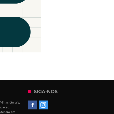
SIGA-NOS
Minas Gerais,
icação.
ontecem em