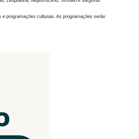
is, Leopoldina, Nepomuceno, Timóteo e Varginha.
nas e programações culturais. As programações serão