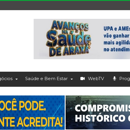
ócios
Saúde e Bem Estar
WebTV
Prog.