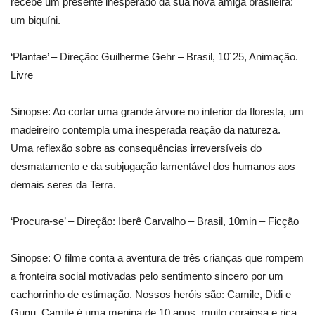
recebe um presente inesperado da sua nova amiga brasileira:
um biquíni.
‘Plantae’ – Direção: Guilherme Gehr – Brasil, 10´25, Animação.
Livre
Sinopse: Ao cortar uma grande árvore no interior da floresta, um
madeireiro contempla uma inesperada reação da natureza.
Uma reflexão sobre as consequências irreversíveis do
desmatamento e da subjugação lamentável dos humanos aos
demais seres da Terra.
‘Procura-se’ – Direção: Iberê Carvalho – Brasil, 10min – Ficção
Sinopse: O filme conta a aventura de três crianças que rompem
a fronteira social motivadas pelo sentimento sincero por um
cachorrinho de estimação. Nossos heróis são: Camile, Didi e
Gugu. Camile é uma menina de 10 anos, muito corajosa e rica,