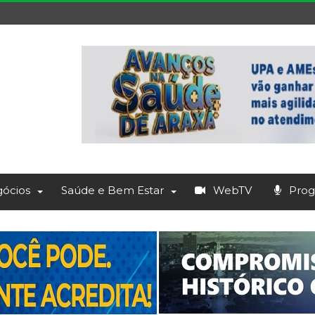
ócios
Saúde e Bem Estar
WebTV
Prog.