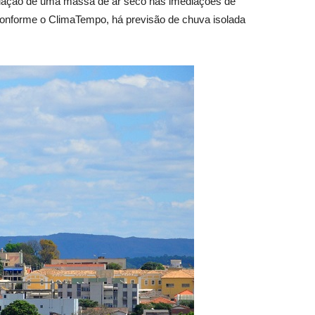
atuação de uma massa de ar seco nas imediações de
 Conforme o ClimaTempo, há previsão de chuva isolada