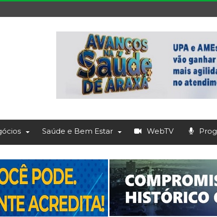
ócios
Saúde e Bem Estar
WebTV
Prog.