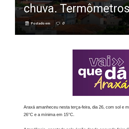
chuva. Termômetros
Postado em
0
Araxá amanheceu nesta terça-feira, dia 26, com sol e 
26°C e a mínima em 15°C.