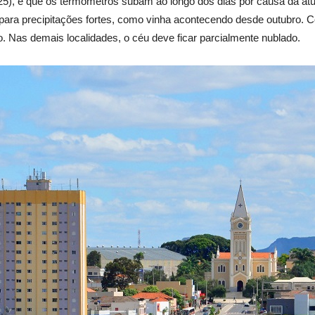
 (25), é que os termômetros subam ao longo dos dias por causa da 
a para precipitações fortes, como vinha acontecendo desde outubro.
o. Nas demais localidades, o céu deve ficar parcialmente nublado.