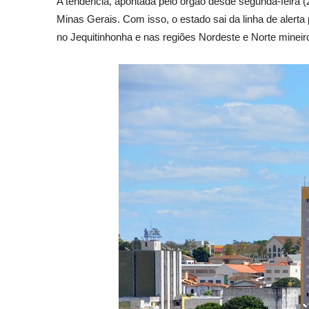
A tendência, apontada pelo órgão desde segunda-feira
Minas Gerais. Com isso, o estado sai da linha de alert
no Jequitinhonha e nas regiões Nordeste e Norte mineir