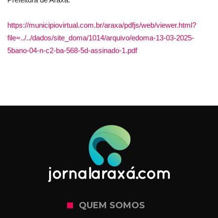
https://municipiovirtual.com.br/araxa/pdfjs/web/viewer.html?
file=../../dados/site_doma/1014/arquivo/edoma-13-03-2025-
5bano-04-n-c2-ba-568-5d-assinado-1.pdf
QUEM SOMOS