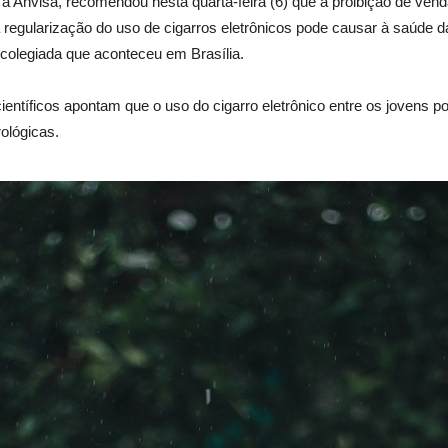
 a Anvisa, recomendou nesta quarta-feira (6) que a proibição de vend
 regularização do uso de cigarros eletrônicos pode causar à saúde d
a colegiada que aconteceu em Brasília.
ientíficos apontam que o uso do cigarro eletrônico entre os jovens p
ológicas.