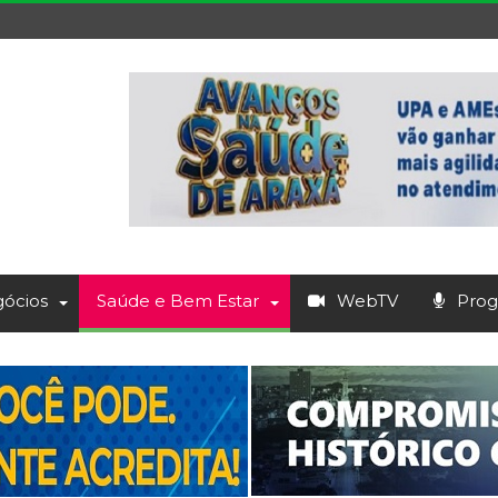
ócios
Saúde e Bem Estar
WebTV
Prog.