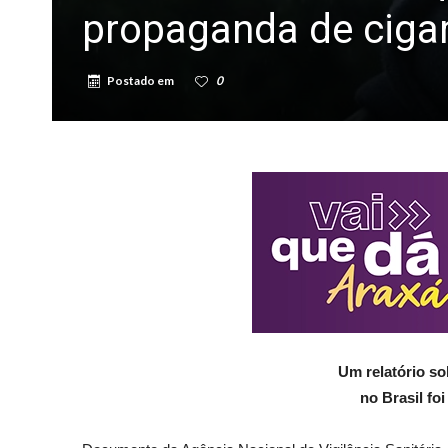
propaganda de cigar
Postado em
0
Um relatório so
no Brasil fo